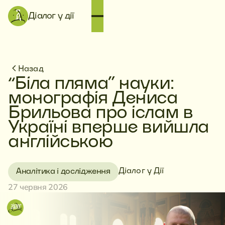
Діалог у дії
Назад
“Біла пляма” науки:
монографія Дениса
Брильова про іслам в
Україні вперше вийшла
англійською
Діалог у Дії
Аналітика і дослідження
27 червня 2026