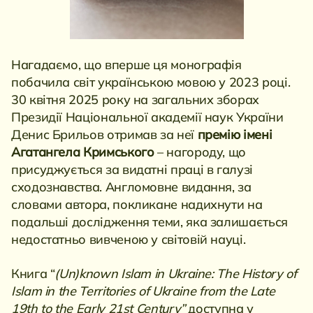
Нагадаємо, що вперше ця монографія
побачила світ українською мовою у 2023 році.
30 квітня 2025 року на загальних зборах
Президії Національної академії наук України
Денис Брильов отримав за неї
премію імені
Агатангела Кримського
– нагороду, що
присуджується за видатні праці в галузі
сходознавства. Англомовне видання, за
словами автора, покликане надихнути на
подальші дослідження теми, яка залишається
недостатньо вивченою у світовій науці.
Книга “
(Un)known Islam in Ukraine: The History of
Islam in the Territories of Ukraine from the Late
19th to the Early 21st Century”
доступна у