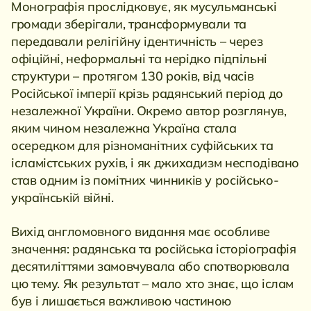
Монографія прослідковує, як мусульманські
громади зберігали, трансформували та
передавали релігійну ідентичність – через
офіційні, неформальні та нерідко підпільні
структури – протягом 130 років, від часів
Російської імперії крізь радянський період до
незалежної України. Окремо автор розглянув,
яким чином незалежна Україна стала
осередком для різноманітних суфійських та
ісламістських рухів, і як джихадизм несподівано
став одним із помітних чинників у російсько-
українській війні.
Вихід англомовного видання має особливе
значення: радянська та російська історіографія
десятиліттями замовчувала або спотворювала
цю тему. Як результат – мало хто знає, що іслам
був і лишається важливою частиною