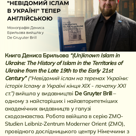
Книга Дениса Брильова
“(Un)known Islam in
Ukraine: The History of Islam in the Territories of
Ukraine from the Late 19th to the Early 21st
Century”
(“Невідомий іслам на теренах України:
історія Ісламу в Україні кінця XIX - початку XXI
ст.”)
вийшла у видавництві
De Gruyter Brill
–
одному з найстаріших і найавторитетніших
академічних видавництв у галузі
сходознавства. Робота ввійшла в серію ZMO-
Studien Leibniz-Zentrum Moderner Orient (ZMO),
провідного дослідницького центру Німеччини з