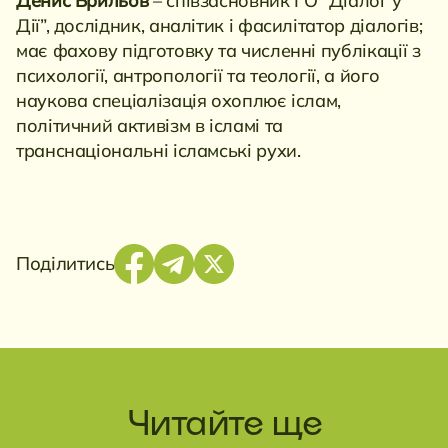
Денис Брильов
– співзасновник ГО “Діалог у
Дії”, дослідник, аналітик і фасилітатор діалогів;
має фахову підготовку та численні публікації з
психології, антропології та теології, а його
наукова спеціалізація охоплює іслам,
політичний активізм в ісламі та
транснаціональні ісламські рухи.
Поділитись
Читайте ще