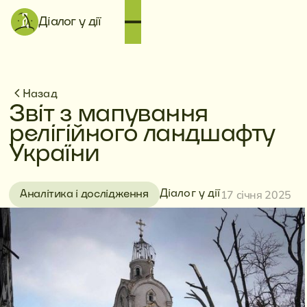
Діалог у дії
Назад
Звіт з мапування
релігійного ландшафту
України
17 січня 2025
Діалог у дії
Аналітика і дослідження