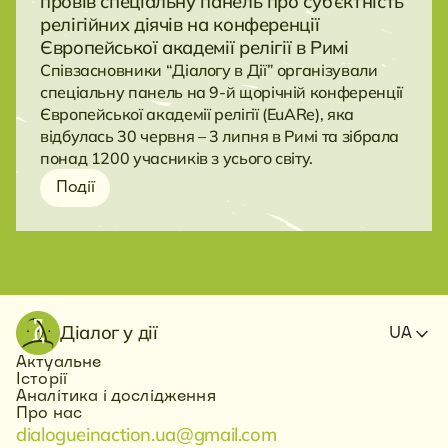
провів спеціальну панель про суб’єктність
релігійних діячів на конференції
Європейської академії релігії в Римі
Співзасновники “Діалогу в Дії” організували
спеціальну панель на 9-й щорічній конференції
Європейської академії релігії (EuARe), яка
відбулась 30 червня – 3 липня в Римі та зібрала
понад 1200 учасників з усього світу.
Події
Діалог у дії
UA
Актуальне
Історії
Аналітика і дослідження
Про нас
dialogueinaction.ua@gmail.com