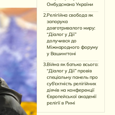
Омбудсмана України
Релігійна свобода як
запорука
довготривалого миру:
“Діалог у Дії”
долучився до
Міжнародного форуму
у Вашингтоні
Війна як батько всього:
“Діалог у Дії” провів
спеціальну панель про
суб’єктність релігійних
діячів на конференції
Європейської академії
релігії в Римі