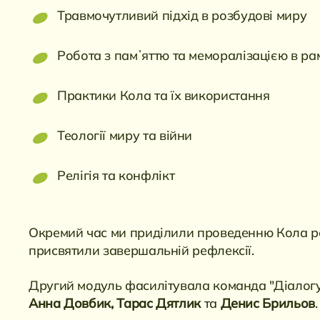
Травмочутливий підхід в розбудові миру
Робота з памʼяттю та меморалізацією в р
Практики Кола та їх використання
Теології миру та війни
Релігія та конфлікт
Окремий час ми приділили проведенню Кола ра
присвятили завершальній рефлексії.
Другий модуль фасилітувала команда "Діалогу 
Анна Довбик, Тарас Дятлик
та
Денис Брильов
.