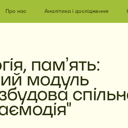
Про нас
Аналітика і дослідження
ія, памʼять:
гий модуль
збудова спільн
аємодія"