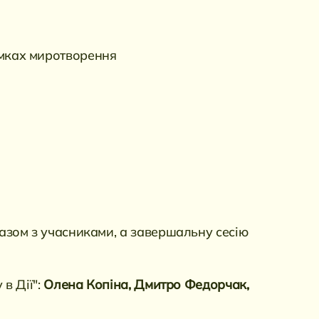
амках миротворення
зом з учасниками, а завершальну сесію
в Дії":
Олена Копіна, Дмитро Федорчак,