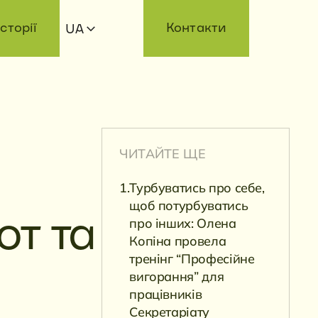
Історії
Контакти
UA
ЧИТАЙТЕ ЩЕ
Турбуватись про себе,
щоб потурбуватись
про інших: Олена
от та
Копіна провела
тренінг “Професійне
вигорання” для
працівників
Секретаріату