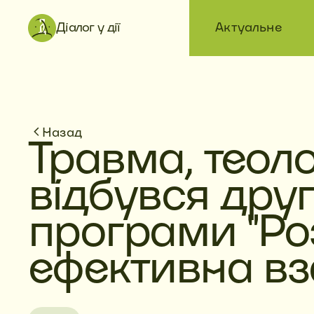
Діалог у дії
Актуальне
Назад
Травма, теолог
відбувся дру
програми "Ро
ефективна вз