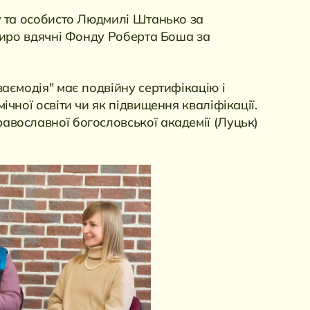
у та особисто Людмилі Штанько за
щиро вдячні Фонду Роберта Боша за
аємодія" має подвійну сертифікацію і
чної освіти чи як підвищення кваліфікації.
вославної богословської академії (Луцьк)