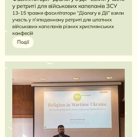
у ретриті для військових капеланів ЗСУ
13-15 травня фасилітатори “Діалогу в Дії” взяли
участь у п’ятиденному ретриті для штатних
військових капеланів різних християнських
конфесій
Події