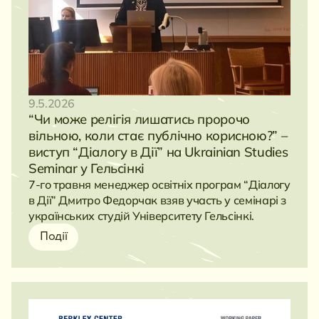
9.5.2026
“Чи може релігія лишатись пророчо
вільною, коли стає публічно корисною?” –
виступ “Діалогу в Дії” на Ukrainian Studies
Seminar у Гельсінкі
7-го травня менеджер освітніх програм “Діалогу
в Дії” Дмитро Федорчак взяв участь у семінарі з
українських студій Університету Гельсінкі.
Події