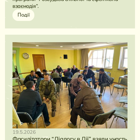
взаємодія”.
Події
19.5.2026
Фасилітатори “Діалогу в Дії” взяли участь