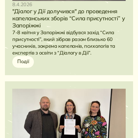
8.4.2026
"Діалог у Дії долучився" до проведення
капеланських зборів “Сила присутності” у
Запоріжжі
7-8 квітня у Запоріжжі відбувся захід “Сила
присутності”, який зібрав разом близько 60
учасників, зокрема капеланів, психологів та
експертів з освіти з “Діалогу в Дії”.
Події